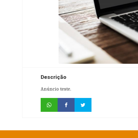
Notebook novo para venda - anúncio te
Descrição
Anúncio teste.