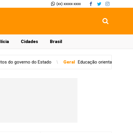
(xx) xxxxx-xxxx
lícia
Cidades
Brasil
 governo do Estado
Geral
Educação orienta estudantes sobre 