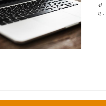
-
ste