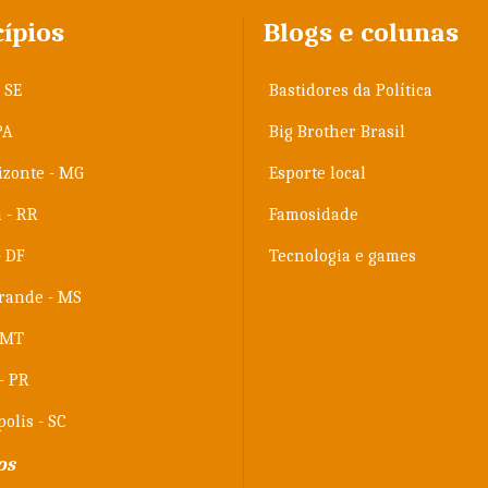
ípios
Blogs e colunas
 SE
Bastidores da Política
PA
Big Brother Brasil
izonte - MG
Esporte local
a - RR
Famosidade
- DF
Tecnologia e games
rande - MS
 MT
 - PR
olis - SC
os