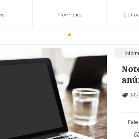
is
Informática
Eletro
Inform
Not
anú
R$
Fale